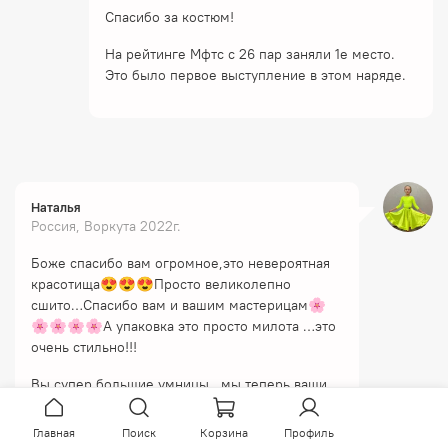
Спасибо за костюм!
На рейтинге Мфтс с 26 пар заняли 1е место.
Это было первое выступление в этом наряде.
Наталья
Россия, Воркута 2022г.
Боже спасибо вам огромное,это невероятная
красотища😍😍😍Просто великолепно
сшито…Спасибо вам и вашим мастерицам🌸
🌸🌸🌸🌸А упаковка это просто милота …это
очень стильно!!!
Вы супер большие умницы…мы теперь ваши
клиенты 😻😻😻
Главная
Поиск
Корзина
Профиль
Удачи вам …побольше замечательных