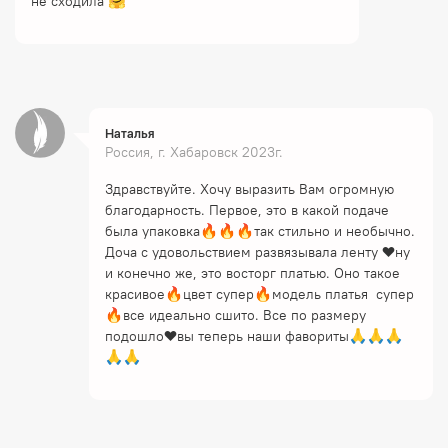
не сходила 🤗
Наталья
Россия, г. Хабаровск 2023г.
Здравствуйте. Хочу выразить Вам огромную
благодарность. Первое, это в какой подаче
была упаковка🔥🔥🔥так стильно и необычно.
Доча с удовольствием развязывала ленту ❤ну
и конечно же, это восторг платью. Оно такое
красивое🔥цвет супер🔥модель платья супер
🔥все идеально сшито. Все по размеру
подошло❤вы теперь наши фавориты🙏🙏🙏
🙏🙏