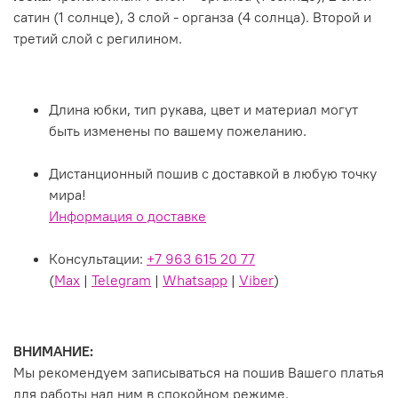
сатин (1 солнце), 3 слой - органза (4 солнца). Второй и
третий слой с регилином.
Длина юбки, тип рукава, цвет и материал могут
быть изменены по вашему пожеланию.
Дистанционный пошив с доставкой в любую точку
мира!
Информация о доставке
Консультации:
+7 963 615 20 77
(
Max
|
Telegram
|
Whatsapp
|
Viber
)
ВНИМАНИЕ:
Мы рекомендуем записываться на пошив Вашего платья
для работы над ним в спокойном режиме.