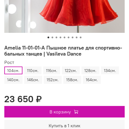
Amelia 11-01-01-A Пышное платье для спортивно-
бальных танцев | Vasileva Dance
Рост
104см.
110см.
116см.
122см.
128см.
134см.
140см.
146см.
152см.
158см.
164см.
23 650 ₽
В корзину
Купить в 1 клик