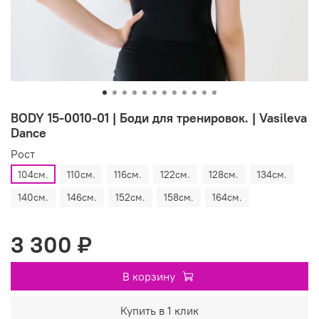
BODY 15-0010-01 | Боди для тренировок. | Vasileva
Dance
Рост
104см.
110см.
116см.
122см.
128см.
134см.
140см.
146см.
152см.
158см.
164см.
3 300 ₽
В корзину
Купить в 1 клик