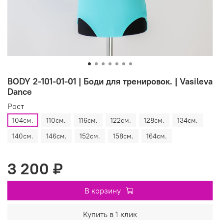
BODY 2-101-01-01 | Боди для тренировок. | Vasileva
Dance
Рост
104см.
110см.
116см.
122см.
128см.
134см.
140см.
146см.
152см.
158см.
164см.
3 200 ₽
В корзину
Купить в 1 клик