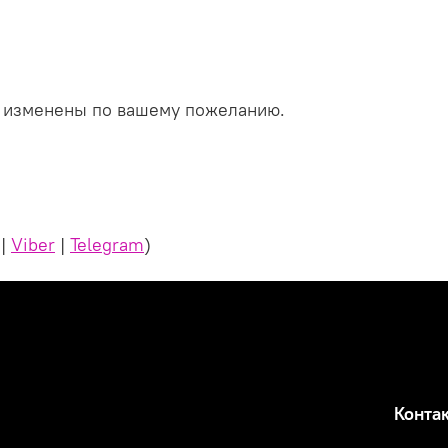
ть изменены по вашему пожеланию.
|
Viber
|
Telegram
)
Конта