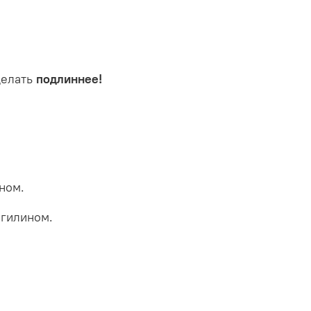
делать
подлиннее!
ином
.
егилином
.