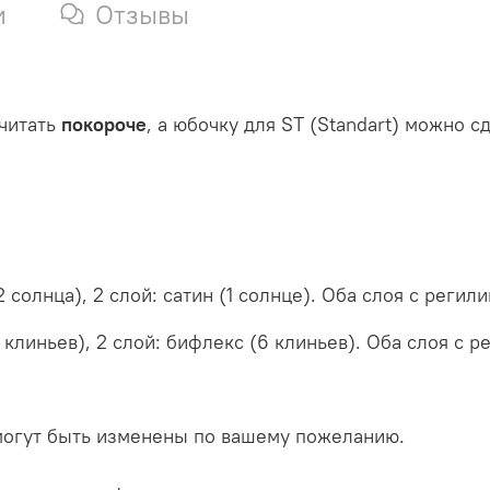
и
Отзывы
считать
покороче
, а юбочку для ST (Standart) можно с
 солнца), 2 слой: сатин (1 солнце).
Оба слоя с регил
 клиньев), 2 слой: бифлекс (6 клиньев).
Оба слоя с р
 могут быть изменены по вашему пожеланию.