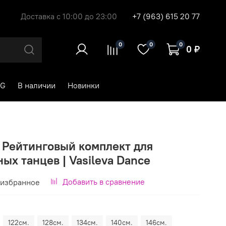
Доставка с 10:00 до 23:00
+7 (963) 615 20 77
0
0
0
0 ₽
RG
В наличии
Новинки
| Рейтинговый комплект для
ых танцев | Vasileva Dance
Добавить в сравнение
 избранное
122см.
128см.
134см.
140см.
146см.