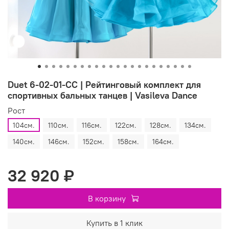
Duet 6-02-01-CC | Рейтинговый комплект для
спортивных бальных танцев | Vasileva Dance
Рост
104см.
110см.
116см.
122см.
128см.
134см.
140см.
146см.
152см.
158см.
164см.
32 920 ₽
В корзину
Купить в 1 клик