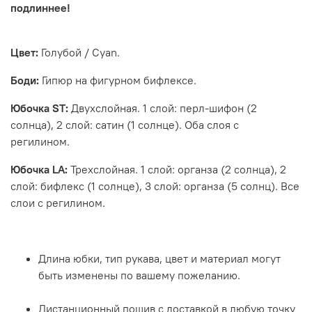
подлиннее!
Цвет:
Голубой / Cyan.
Боди:
Гипюр на фигурном бифлексе.
Юбочка ST:
Двухслойная. 1 слой:
перл-шифон (2
солнца), 2 слой: сатин (1 солнце).
Оба слоя с
регилином
.
Юбочка LA:
Трехслойная.
1 слой: органза
(2 солнца), 2
слой: бифлекс (1 солнце), 3 слой: органза (5 солнц). Все
слои
с регилином
.
Длина юбки, тип рукава, цвет и материал могут
быть изменены по вашему пожеланию.
Дистанционный пошив с доставкой в любую точку