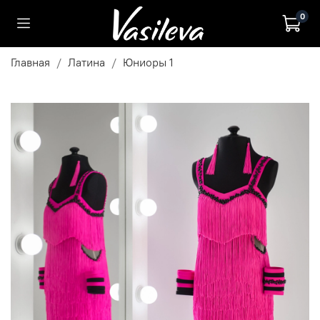
0
Главная
Латина
Юниоры 1