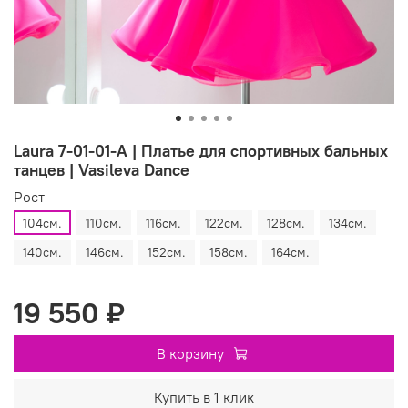
Laura 7-01-01-A | Платье для спортивных бальных
танцев | Vasileva Dance
Рост
104см.
110см.
116см.
122см.
128см.
134см.
140см.
146см.
152см.
158см.
164см.
19 550 ₽
В корзину
Купить в 1 клик