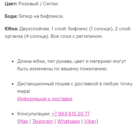
Цвет:
Розовый / Cerise.
Боди:
Гипюр на бифлексе.
Юбка:
Двухслойная. 1 слой: бифлекс (1 солнце), 2 слой:
органза (4 солнца). Все слои с регилином
.
Длина юбки, тип рукава, цвет и материал могут
быть изменены по вашему пожеланию.
Дистанционный пошив с доставкой в любую точку
мира!
Информация о доставке
Консультации:
+7 963 615 20 77
(
Max
|
Telegram
|
Whatsapp
|
Viber
)