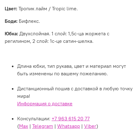
Цвет:
Тропик лайм / Tropic lime.
Боди:
Бифлекс
.
Юбка:
Двухслойная. 1 слой: 1,5с-ца жоржета с
регилином, 2 слой: 1с-це сатин-шелка.
Длина юбки, тип рукава, цвет и материал могут
быть изменены по вашему пожеланию.
Дистанционный пошив с доставкой в любую точку
мира!
Информация о доставке
Консультации:
+7 963 615 20 77
(
Max
|
Telegram
|
Whatsapp
|
Viber
)