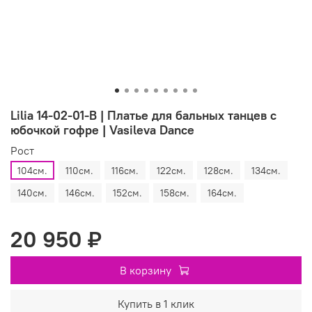
Lilia 14-02-01-B | Платье для бальных танцев c
юбочкой гофре | Vasileva Dance
Рост
104см.
110см.
116см.
122см.
128см.
134см.
140см.
146см.
152см.
158см.
164см.
20 950 ₽
В корзину
Купить в 1 клик