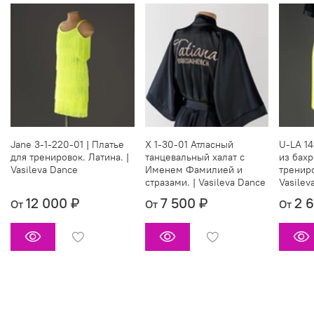
Jane 3-1-220-01 | Платье
X 1-30-01 Атласный
U-LA 14
для тренировок. Латина. |
танцевальный халат с
из бах
Vasileva Dance
Именем Фамилией и
трениро
стразами. | Vasileva Dance
Vasilev
12 000 ₽
7 500 ₽
2 
От
От
От