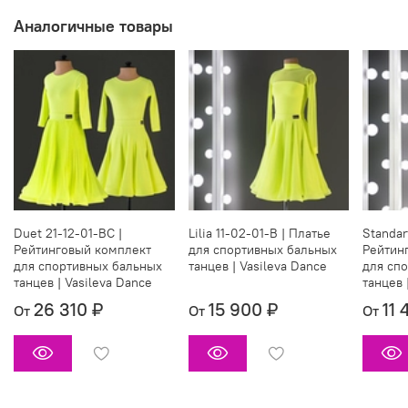
Аналогичные товары
Duet 21-12-01-BC |
Lilia 11-02-01-B | Платье
Standar
Рейтинговый комплект
для спортивных бальных
Рейтин
для спортивных бальных
танцев | Vasileva Dance
для сп
танцев | Vasileva Dance
танцев 
26 310 ₽
15 900 ₽
11 
От
От
От