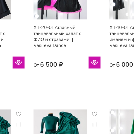
X 1-20-01 Атласный
X 1-10-01 
т с
танцевальный халат с
танцевальн
 и
ФИО и стразами. |
именем и ф
a
Vasileva Dance
Vasileva D
6 500 ₽
5 000
От
От