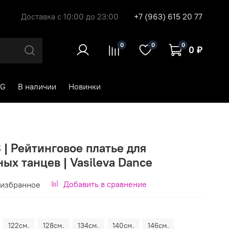
Доставка с 10:00 до 23:00
+7 (963) 615 20 77
0
0
0
0 ₽
RG
В наличии
Новинки
B | Рейтинговое платье для
ых танцев | Vasileva Dance
Добавить в сравнение
 избранное
122см.
128см.
134см.
140см.
146см.