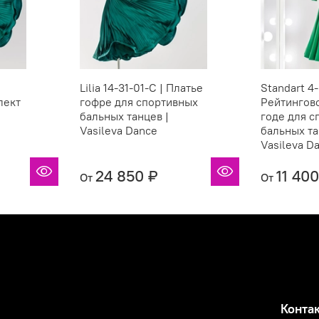
Lilia 14-31-01-С | Платье
Standart 4-
лект
гофре для спортивных
Рейтингов
|
бальных танцев |
годе для с
Vasileva Dance
бальных та
Vasileva D
24 850 ₽
11 400
От
От
Конта