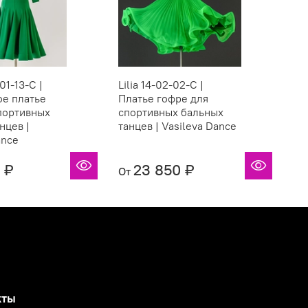
01-13-C |
Lilia 14-02-02-С |
St
ое платье
Платье гофре для
Ре
портивных
спортивных бальных
го
нцев |
танцев | Vasileva Dance
ба
ance
Va
 ₽
23 850 ₽
От
От
кты