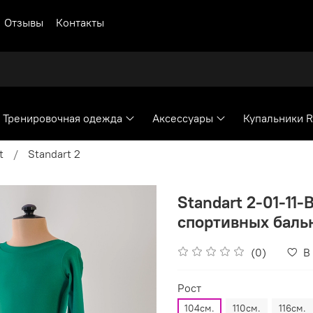
Отзывы
Контакты
Тренировочная одежда
Аксессуары
Купальники 
t
Standart 2
Standart 2-01-11-
спортивных бальн
(0)
В
Рост
104см.
110см.
116см.