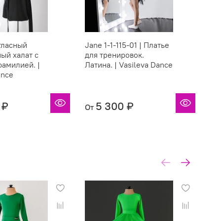
Атласный
Jane 1-1-115-01 | Платье
Ja
ый халат с
для тренировок.
дл
амилией. |
Латина. | Vasileva Dance
Ла
ance
 ₽
5 300 ₽
От
От