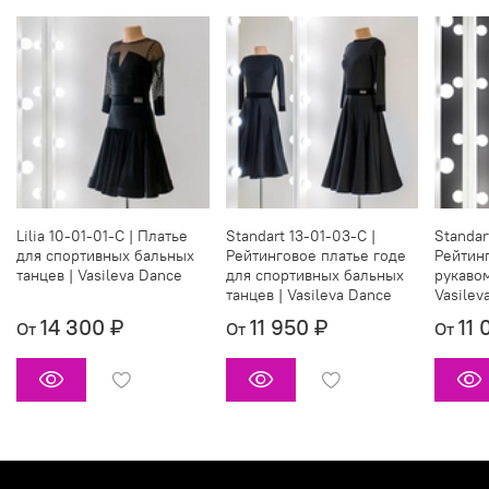
Lilia 10-01-01-C | Платье
Standart 13-01-03-C |
Standar
для спортивных бальных
Рейтинговое платье годе
Рейтинг
танцев | Vasileva Dance
для спортивных бальных
рукаво
танцев | Vasileva Dance
Vasilev
14 300 ₽
11 950 ₽
11 
От
От
От