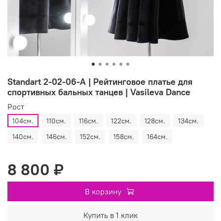
Standart 2-02-06-A | Рейтинговое платье для
спортивных бальных танцев | Vasileva Dance
Рост
104см.
110см.
116см.
122см.
128см.
134см.
140см.
146см.
152см.
158см.
164см.
8 800 ₽
В корзину
Купить в 1 клик