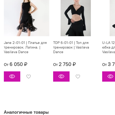
Jane 2-01-01 | Платье для
TOP 6-01-01 | Топ для
U-LA 12
тренировок. Латина. |
тренировок | Vasileva
юбка дл
Vasileva Dance
Dance
Vasilev
6 050 ₽
2 750 ₽
3 
От
От
От
Аналогичные товары