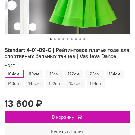
Standart 4-01-09-C | Рейтинговое платье годе для
спортивных бальных танцев | Vasileva Dance
Рост
104см.
110см.
116см.
122см.
128см.
134см.
140см.
146см.
152см.
158см.
164см.
13 600 ₽
В корзину
Купить в 1 клик