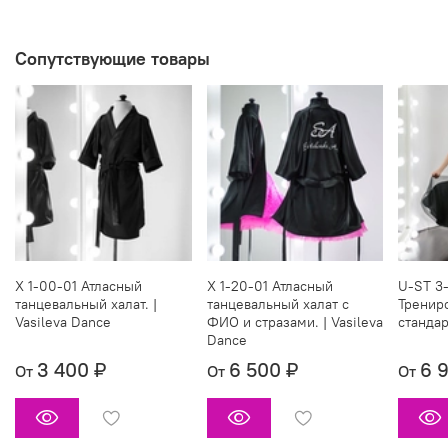
Сопутствующие товары
X 1-00-01 Атласный
X 1-20-01 Атласный
U-ST 3-
танцевальный халат. |
танцевальный халат с
Тренир
Vasileva Dance
ФИО и стразами. | Vasileva
стандар
Dance
3 400 ₽
6 500 ₽
6 
От
От
От