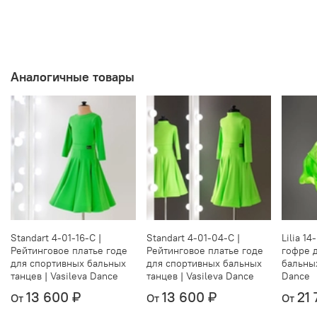
Аналогичные товары
Standart 4-01-16-C |
Standart 4-01-04-C |
Lilia 1
Рейтинговое платье годе
Рейтинговое платье годе
гофре 
для спортивных бальных
для спортивных бальных
бальных
танцев | Vasileva Dance
танцев | Vasileva Dance
Dance
13 600 ₽
13 600 ₽
21 
От
От
От