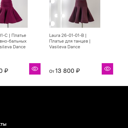
-01-С | Платье
Laura 26-01-01-B |
Sta
ивно-бальных
Платье для танцев |
Ре
asileva Dance
Vasileva Dance
сп
та
0 ₽
13 800 ₽
От
От
кты