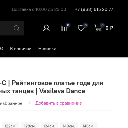
Доставка с 10:00 до 23:00
+7 (963) 615 20 77
0
0
0
0 ₽
RG
В наличии
Новинки
-C | Рейтинговое платье годе для
ых танцев | Vasileva Dance
Добавить в сравнение
 избранное
122см.
128см.
134см.
140см.
146см.