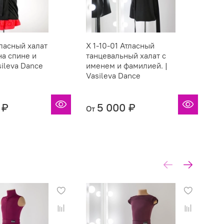
тласный халат
X 1-10-01 Атласный
X 
на спине и
танцевальный халат с
та
sileva Dance
именем и фамилией. |
Им
Vasileva Dance
стр
Da
 ₽
5 000 ₽
От
От