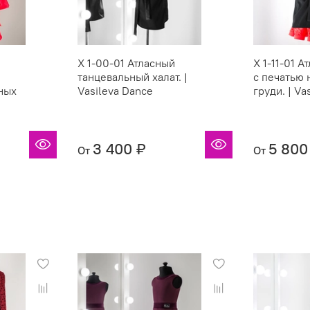
X 1-00-01 Атласный
X 1-11-01 А
танцевальный халат. |
с печатью 
ных
Vasileva Dance
груди. | Va
3 400 ₽
5 800
От
От