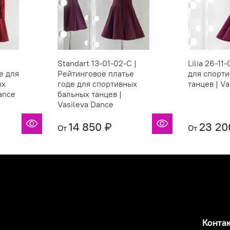
Standart 13-01-02-C |
Lilia 26-11
е для
Рейтинговое платье
для спорт
ых
годе для спортивных
танцев | V
Dance
бальных танцев |
Vasileva Dance
14 850 ₽
23 20
От
От
Конта