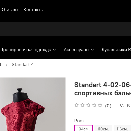
Отзывы
Контакты
Тренировочная одежда
Аксессуары
Купальники 
t
Standart 4
Standart 4-02-06
спортивных бальн
(0)
В
Рост
104см.
110см.
116см.