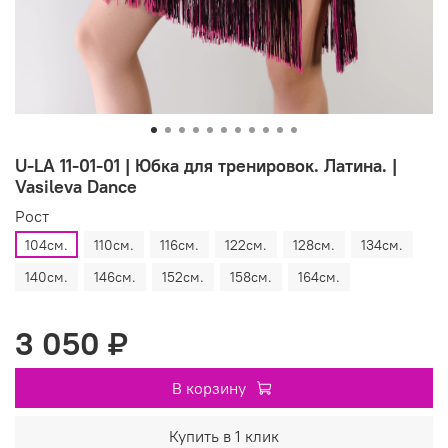
U-LA 11-01-01 | Юбка для тренировок. Латина. |
Vasileva Dance
Рост
104см.
110см.
116см.
122см.
128см.
134см.
140см.
146см.
152см.
158см.
164см.
3 050 ₽
В корзину
Купить в 1 клик