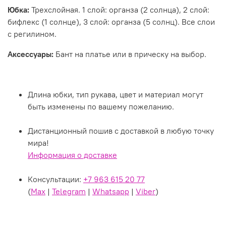
Юбка:
Тре
хслойная. 1 слой: органза (2 солнца),
2 слой:
бифлекс (1 солнце), 3 слой: органза (5 солнц). Все слои
с регилином.
Аксессуары:
Бант на платье или в прическу на выбор
.
Длина юбки, тип рукава, цвет и материал могут
быть изменены по вашему пожеланию.
Дистанционный пошив с доставкой в любую точку
мира!
Информация о доставке
Консультации:
+7 963 615 20 77
(
Max
|
Telegram
|
Whatsapp
|
Viber
)