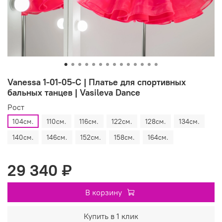
Vanessa 1-01-05-C | Платье для спортивных
бальных танцев | Vasileva Dance
Рост
104см.
110см.
116см.
122см.
128см.
134см.
140см.
146см.
152см.
158см.
164см.
29 340 ₽
В корзину
Купить в 1 клик