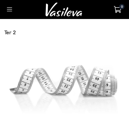
0
тег 2