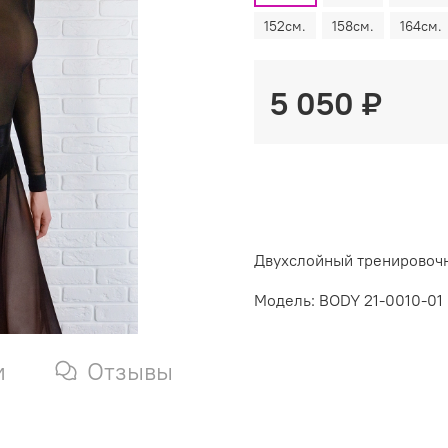
152см.
158см.
164см.
5 050 ₽
Двухслойный тренировочн
Модель: BODY 21-0010-01
и
Отзывы