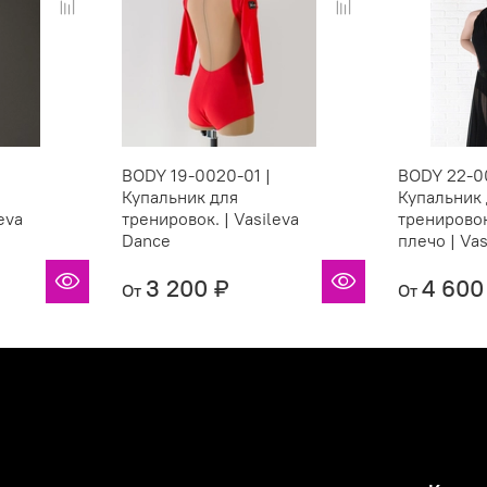
BODY 19-0020-01 |
BODY 22-00
Купальник для
Купальник
eva
тренировок. | Vasileva
тренировок
Dance
плечо | Va
3 200 ₽
4 600
От
От