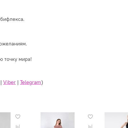
 бифлекса.
ожеланиям.
ю точку мира!
|
Viber
|
Telegram
)