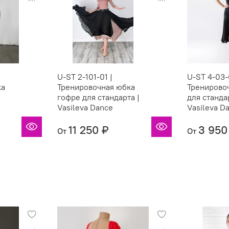
U-ST 2-101-01 |
U-ST 4-03-
ка
Тренировочная юбка
Тренирово
гофре для стандарта |
для стандар
Vasileva Dance
Vasileva D
11 250 ₽
3 950
От
От