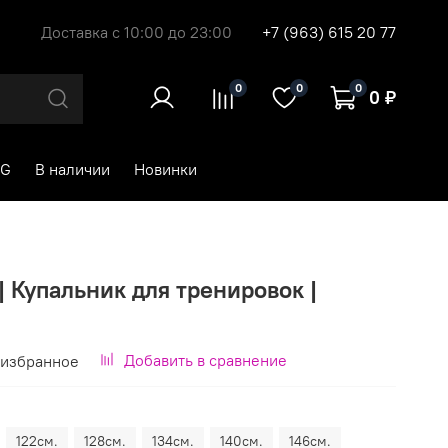
Доставка с 10:00 до 23:00
+7 (963) 615 20 77
0
0
0
0 ₽
RG
В наличии
Новинки
| Купальник для тренировок |
Добавить в сравнение
 избранное
122см.
128см.
134см.
140см.
146см.