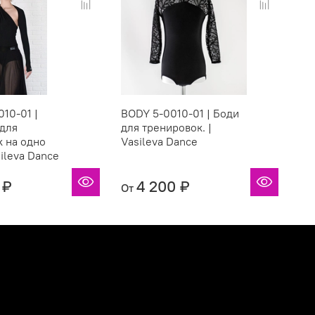
10-01 |
BODY 5-0010-01 | Боди
Bo
 для
для тренировок. |
дл
 на одно
Vasileva Dance
Va
sileva Dance
 ₽
4 200 ₽
От
От