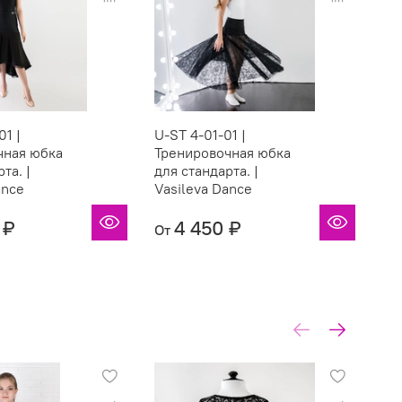
01 |
U-ST 4-01-01 |
U-
чная юбка
Тренировочная юбка
Тр
та. |
для стандарта. |
для
ance
Vasileva Dance
Va
 ₽
4 450 ₽
От
От